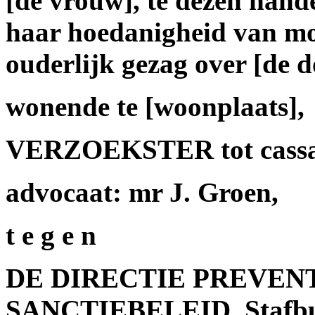
[de vrouw], te dezen hande
haar hoedanigheid van mo
ouderlijk gezag over [de d
wonende te [woonplaats],
VERZOEKSTER tot cassat
advocaat: mr J. Groen,
t e g e n
DE DIRECTIE PREVENT
SANCTIEBELEID, Stafbur